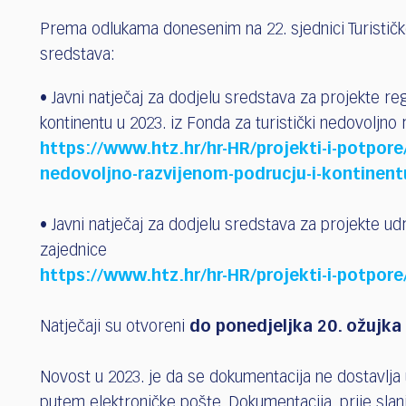
who
are
Prema odlukama donesenim na 22. sjednici Turističkog
using
sredstava:
a
screen
• Javni natječaj za dodjelu sredstava za projekte reg
reader;
kontinentu u 2023. iz Fonda za turistički nedovoljno 
Press
Control-
https://www.htz.hr/hr-HR/projekti-i-potpore/
F10
nedovoljno-razvijenom-podrucju-i-kontinent
to
open
• Javni natječaj za dodjelu sredstava za projekte udr
an
accessibility
zajednice
menu.
https://www.htz.hr/hr-HR/projekti-i-potpore
Natječaji su otvoreni
do ponedjeljka 20. ožujka 
Novost u 2023. je da se dokumentacija ne dostavlja 
putem elektroničke pošte. Dokumentacija, prije slan