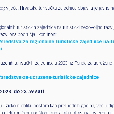
 vijeća, Hrvatska turistička zajednica objavila je javne n
ionalnih turističkih zajednica na turistički nedovoljno razv
razvijena područja i kontinent
sredstva-za-regionalne-turisticke-zajednice-na-tu
u
uženih turističkih zajednica u 2023. iz Fonda za udružene 
/sredstva-za-udruzene-turisticke-zajednice
2023. do 23.59 sati.
u fizičkom obliku poštom kao prethodnih godina, već u dig
ja elektroničkom poštom, mora biti potpisana, ovjerena i 