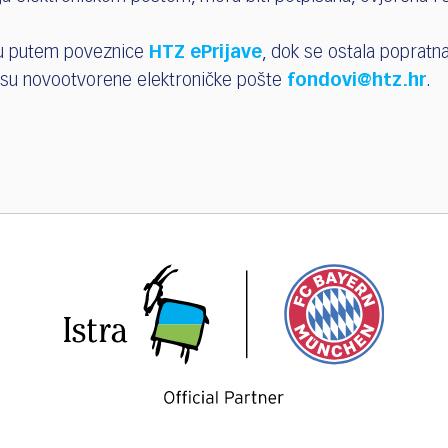
iku putem poveznice
HTZ ePrijave
, dok se ostala popratn
resu novootvorene elektroničke pošte
fondovi@htz.hr
.