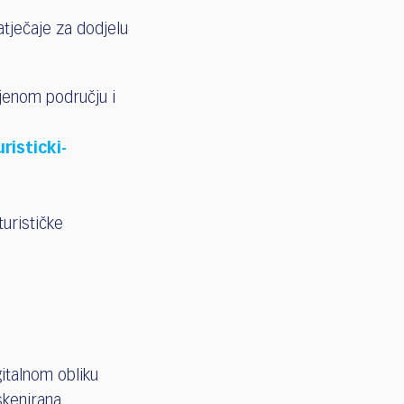
atječaje za dodjelu
ijenom području i
risticki-
turističke
italnom obliku
skenirana.