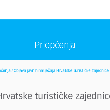
Priopćenja
pćenja
Objava javnih natječaja Hrvatske turističke zajednice
/
Hrvatske turističke zajednic