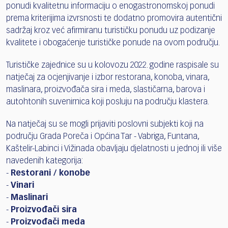
ponudi kvalitetnu informaciju o enogastronomskoj ponudi
prema kriterijima izvrsnosti te dodatno promovira autentični
sadržaj kroz već afirmiranu turističku ponudu uz podizanje
kvalitete i obogaćenje turističke ponude na ovom području.
Turističke zajednice su u kolovozu 2022. godine raspisale su
natječaj za ocjenjivanje i izbor restorana, konoba, vinara,
maslinara, proizvođača sira i meda, slastičarna, barova i
autohtonih suvenirnica koji posluju na području klastera.
Na natječaj su se mogli prijaviti poslovni subjekti koji na
području Grada Poreča i Općina Tar - Vabriga, Funtana,
Kaštelir-Labinci i Vižinada obavljaju djelatnosti u jednoj ili više
navedenih kategorija:
-
Restorani / konobe
-
Vinari
-
Maslinari
-
Proizvođači sira
-
Proizvođači meda