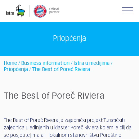
Please
note:
This
website
includes
Priopćenja
an
accessibility
system.
Home
Business information
Istra u medijima
/
/
/
Priopćenja
The Best of Poreč Riviera
/
The Best of Poreč Riviera
The Best of Poreč Riviera je zajednički projekt Turističkih
zajednica ujedinjenih u klaster Poreč Riviera kojem je cilj da
se posjetiteljima ali i lokalnom stanovništvu Poreštine