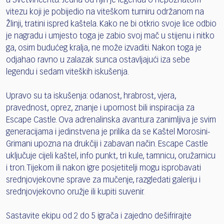
u Svetvinčentu. Jedna od njih je legenda o nepoznatom
vitezu koji je pobijedio na viteškom turniru održanom na
Žlinji, tratini ispred kaštela. Kako ne bi otkrio svoje lice odbio
je nagradu i umjesto toga je zabio svoj mač u stijenu i nitko
ga, osim budućeg kralja, ne može izvaditi. Nakon toga je
odjahao ravno u zalazak sunca ostavljajući iza sebe
legendu i sedam viteških iskušenja.
Upravo su ta iskušenja: odanost, hrabrost, vjera,
pravednost, oprez, znanje i upornost bili inspiracija za
Escape Castle. Ova adrenalinska avantura zanimljiva je svim
generacijama i jedinstvena je prilika da se Kaštel Morosini-
Grimani upozna na drukčiji i zabavan način. Escape Castle
uključuje cijeli kaštel, info punkt, tri kule, tamnicu, oružarnicu
i tron. Tijekom ili nakon igre posjetitelji mogu isprobavati
srednjovjekovne sprave za mučenje, razgledati galeriju i
srednjovjekovno oružje ili kupiti suvenir.
Sastavite ekipu od 2 do 5 igrača i zajedno dešifrirajte