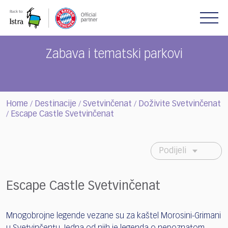
Please
note:
This
website
includes
Zabava i tematski parkovi
an
accessibility
system.
Home
Destinacije
Svetvinčenat
Doživite Svetvinčenat
/
/
/
Escape Castle Svetvinčenat
/
Podijeli
Escape Castle Svetvinčenat
Mnogobrojne legende vezane su za kaštel Morosini-Grimani