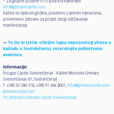
* Za grupne posjete (>15 ljudi) kontaktirajte:
info@grimanicastle.com
Kaštel se tijekom godine, posebno u ljetnim mjesecima,
povremeno zatvara za posjet zbog održavanja
manifestacija.
»»
To Do in Istria: otkrijte tajnu nepoznatog viteza u
kaštelu u Svetvinčentu, rezervirajte jedinstvenu
avanturu
Informacije:
Escape Castle Svetvinčenat - Kaštel Morosini-Grimani
Svetvinčenat 47, Svetvinčenat
T: +385 52 384 318, +385 91 446 8001,
info@grimanicastle.com
grimanicastle.com
FB_Morosini-Grimani Castle Svetvincenat