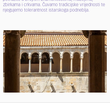
zbirkama i crkvama. Čuvamo tradicijske vrijednosti te
njegujemo tolerantnost istarskoga podneblja.