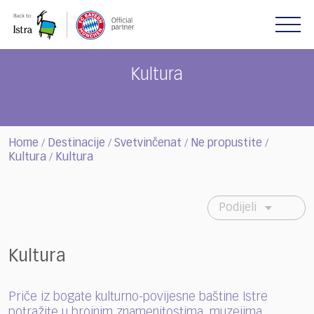
Please
note:
This
website
includes
Kultura
an
accessibility
system.
Home
Destinacije
Svetvinčenat
Ne propustite
/
/
/
/
Kultura
Kultura
/
Podijeli
Kultura
Priče iz bogate kulturno-povijesne baštine Istre
potražite u brojnim znamenitostima, muzejima,