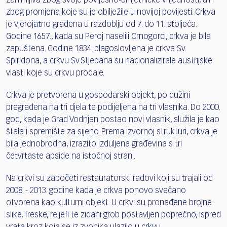
zanimljiva zbog svoje povijesno-umjetničke vrijednosti, ali i
zbog promjena koje su je obilježile u novijoj povijesti. Crkva
je vjerojatno građena u razdoblju od 7. do 11. stoljeća.
Godine 1657., kada su Peroj naselili Crnogorci, crkva je bila
zapuštena. Godine 1834. blagoslovljena je crkva Sv.
Spiridona, a crkvu Sv.Stjepana su nacionalizirale austrijske
vlasti koje su crkvu prodale.
Crkva je pretvorena u gospodarski objekt, po dužini
pregrađena na tri djela te podijeljena na tri vlasnika. Do 2000.
god, kada je Grad Vodnjan postao novi vlasnik, služila je kao
štala i spremište za sijeno. Prema izvornoj strukturi, crkva je
bila jednobrodna, izrazito izduljena građevina s tri
četvrtaste apside na istočnoj strani.
Na crkvi su započeti restauratorski radovi koji su trajali od
2008. - 2013. godine kada je crkva ponovo svečano
otvorena kao kulturni objekt. U crkvi su pronađene brojne
slike, freske, reljefi te zidani grob postavljen poprečno, ispred