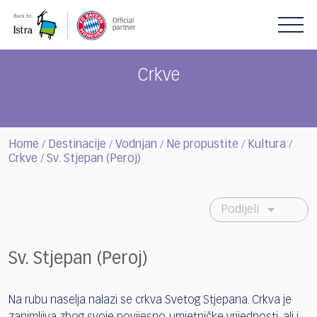
Please
note:
This
website
includes
Crkve
an
accessibility
system.
Home
Destinacije
Vodnjan
Ne propustite
Kultura
/
/
/
/
/
Crkve
Sv. Stjepan (Peroj)
/
Podijeli
Sv. Stjepan (Peroj)
Na rubu naselja nalazi se crkva Svetog Stjepana. Crkva je