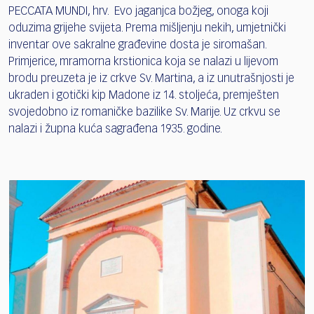
PECCATA MUNDI, hrv. Evo jaganjca božjeg, onoga koji
oduzima grijehe svijeta. Prema mišljenju nekih, umjetnički
inventar ove sakralne građevine dosta je siromašan.
Primjerice, mramorna krstionica koja se nalazi u lijevom
brodu preuzeta je iz crkve Sv. Martina, a iz unutrašnjosti je
ukraden i gotički kip Madone iz 14. stoljeća, premješten
svojedobno iz romaničke bazilike Sv. Marije. Uz crkvu se
nalazi i župna kuća sagrađena 1935. godine.