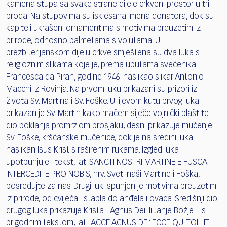
kamena stupa sa svake strane dijele crkveni prostor u tri
broda. Na stupovima su isklesana imena donatora, dok su
kapiteli ukrašeni ornamentima s motivima preuzetim iz
prirode, odnosno palmetama s volutama. U
prezbiterijanskom dijelu crkve smještena su dva luka s
religioznim slikama koje je, prema uputama svećenika
Francesca da Piran, godine 1946. naslikao slikar Antonio
Macchi iz Rovinja. Na prvom luku prikazani su prizori iz
života Sv. Martina i Sv. Foške. U lijevom kutu prvog luka
prikazan je Sv. Martin kako mačem siječe vojnički plašt te
dio poklanja promrzlom prosjaku, desni prikazuje mučenje
Sv. Foške, kršćanske mučenice, dok je na sredini luka
naslikan Isus Krist s raširenim rukama. Izgled luka
upotpunjuje i tekst, lat. SANCTI NOSTRI MARTINE E FUSCA
INTERCEDITE PRO NOBIS, hrv. Sveti naši Martine i Foška,
posredujte za nas. Drugi luk ispunjen je motivima preuzetim
iz prirode, od cvijeća i stabla do anđela i ovaca. Središnji dio
drugog luka prikazuje Krista - Agnus Dei ili Janje Božje – s
prigodnim tekstom, lat. ACCE AGNUS DEI: ECCE QUI TOLLIT