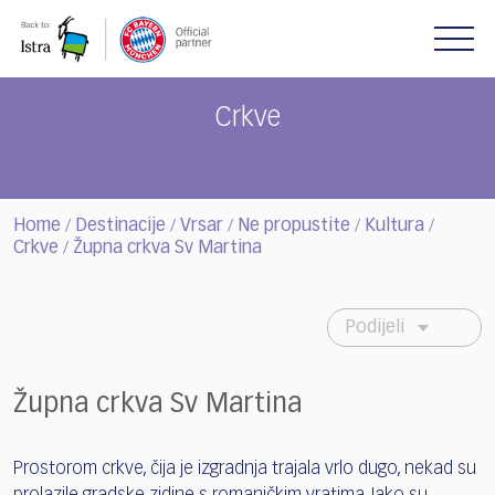
Please
note:
This
website
includes
Crkve
an
accessibility
system.
Home
Destinacije
Vrsar
Ne propustite
Kultura
/
/
/
/
/
Crkve
Župna crkva Sv Martina
/
Podijeli
Župna crkva Sv Martina
Prostorom crkve, čija je izgradnja trajala vrlo dugo, nekad su