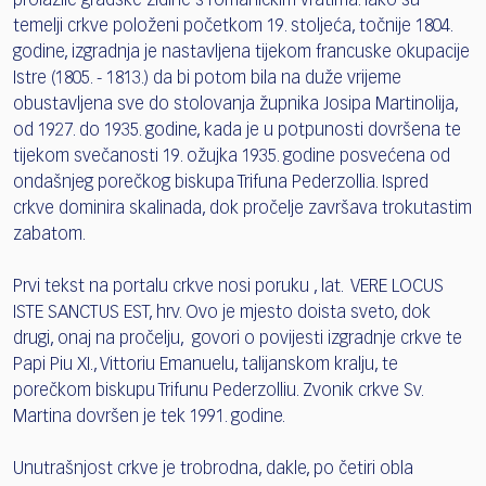
prolazile gradske zidine s romaničkim vratima. Iako su
temelji crkve položeni početkom 19. stoljeća, točnije 1804.
godine, izgradnja je nastavljena tijekom francuske okupacije
Istre (1805. - 1813.) da bi potom bila na duže vrijeme
obustavljena sve do stolovanja župnika Josipa Martinolija,
od 1927. do 1935. godine, kada je u potpunosti dovršena te
tijekom svečanosti 19. ožujka 1935. godine posvećena od
ondašnjeg porečkog biskupa Trifuna Pederzollia. Ispred
crkve dominira skalinada, dok pročelje završava trokutastim
zabatom.
Prvi tekst na portalu crkve nosi poruku , lat. VERE LOCUS
ISTE SANCTUS EST, hrv. Ovo je mjesto doista sveto, dok
drugi, onaj na pročelju, govori o povijesti izgradnje crkve te
Papi Piu XI., Vittoriu Emanuelu, talijanskom kralju, te
porečkom biskupu Trifunu Pederzolliu. Zvonik crkve Sv.
Martina dovršen je tek 1991. godine.
Unutrašnjost crkve je trobrodna, dakle, po četiri obla