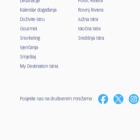
Destinacije
Poreč Riviera
Kalendar događanja
Rovinj Riviera
Doživite Istru
Južna Istra
Gourmet
Istočna Istra
Snorkeling
Središnja Istra
Vjenčanja
Smještaj
My Destination Istria
Posjetite nas na društvenim mrežama: