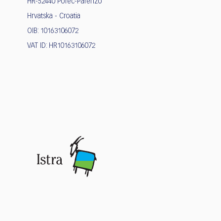
HR-52440 Poreč-Parenzo
Hrvatska - Croatia
OIB: 10163106072
VAT ID: HR10163106072