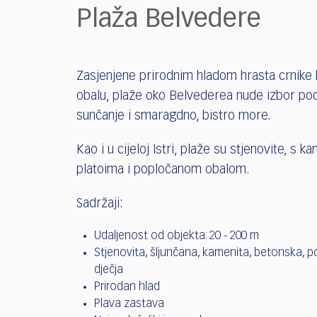
who
Plaža Belvedere
are
using
a
screen
Zasjenjene prirodnim hladom hrasta crnike k
reader;
obalu, plaže oko Belvederea nude izbor po
Press
Control-
sunčanje i smaragdno, bistro more.
F10
to
Kao i u cijeloj Istri, plaže su stjenovite, s 
open
platoima i popločanom obalom.
an
accessibility
Sadržaji:
menu.
Udaljenost od objekta: 20 - 200 m
Stjenovita, šljunčana, kamenita, betonska, 
dječja
Prirodan hlad
Plava zastava