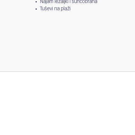
Najam ležaljki i suncobrana
Tuševi na plaži