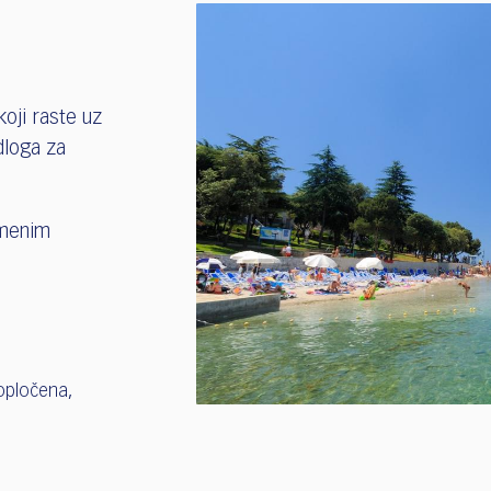
oji raste uz
dloga za
kamenim
popločena,