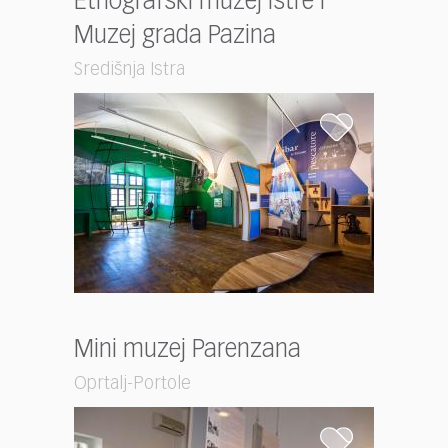
Etnografski muzej Istre i
Muzej grada Pazina
Središnja Istra
Mini muzej Parenzana
Oprtalj-Portole