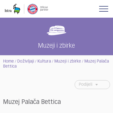
Please
note:
This
website
includes
an
accessibility
system.
Muzeji i zbirke
Home
Doživljaji
Kultura
Muzeji i zbirke
Muzej Palača
/
/
/
/
Bettica
Podijeli
Muzej Palača Bettica