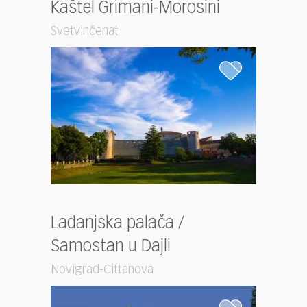
Kaštel Grimani-Morosini
Svetvinčenat
Ladanjska palača /
Samostan u Dajli
Novigrad-Cittanova