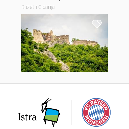
Buzet i Ćićarija