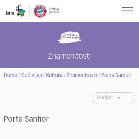
Please
note:
This
website
includes
an
accessibility
system.
Znamenitosti
Home
Doživljaji
Kultura
Znamenitosti
Porta Sanfior
/
/
/
/
Podijeli
Porta Sanfior