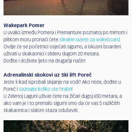
Wakepark Pomer
U uvalici između Pomera i Premanture poznatoj po mirnom i
plitkom moru pronaći ćete
idealne uvjete za wakeboard
.
Ovdje će se početnici osjećati sigurno, a iskusni boarderi
uživati u skakaonici i slideru dugom 20 metara.
Dođite i doživite ljeto na drugačiji način!
Adrenalinski skokovi uz Ski lift Poreč
Jeste li ikad isprobali skijanje na vodi? Ako niste, dođite u
Poreč i
saznajte koliko ste hrabri
!
U Zelenoj Laguni uživat ćete na žičari dugoj 650 metara, a
ako vam je i to premalo sigurni smo da će vas 5 različitih
skakaonica i slalom staza oduševiti.