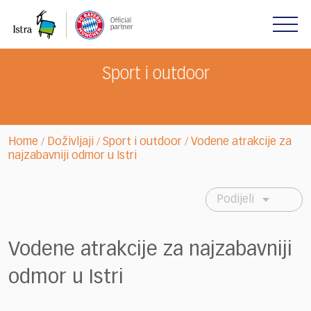
Please
note:
This
website
includes
Sport i outdoor
an
accessibility
system.
Home
Doživljaji
Sport i outdoor
Vodene atrakcije za
/
/
/
najzabavniji odmor u Istri
Podijeli
Vodene atrakcije za najzabavniji
odmor u Istri