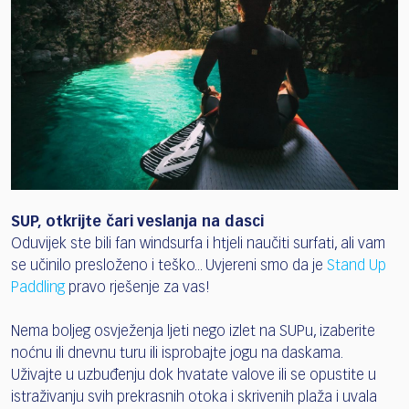
SUP, otkrijte čari veslanja na dasci
Oduvijek ste bili fan windsurfa i htjeli naučiti surfati, ali vam
se učinilo presloženo i teško... Uvjereni smo da je
Stand Up
Paddling
pravo rješenje za vas!
Nema boljeg osvježenja ljeti nego izlet na SUPu, izaberite
noćnu ili dnevnu turu ili isprobajte jogu na daskama.
Uživajte u uzbuđenju dok hvatate valove ili se opustite u
istraživanju svih prekrasnih otoka i skrivenih plaža i uvala