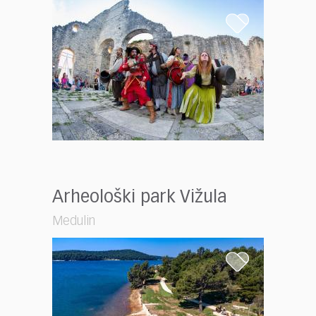
Arheološki park Vižula
Medulin