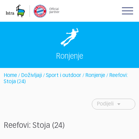
Please
note:
This
website
includes
an
accessibility
system.
Ronjenje
Home
Doživljaji
Sport i outdoor
Ronjenje
Reefovi:
/
/
/
/
Stoja (24)
Podijeli
Reefovi: Stoja (24)