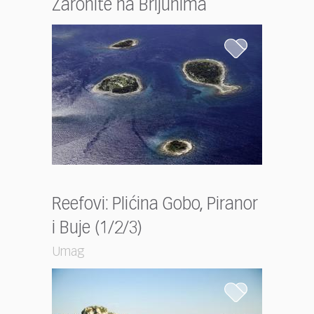
Zaronite na Brijunima
Reefovi: Plićina Gobo, Piranor
i Buje (1/2/3)
Umag