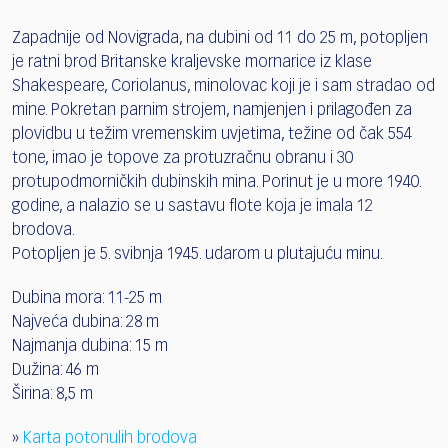
Zapadnije od Novigrada, na dubini od 11 do 25 m, potopljen
je ratni brod Britanske kraljevske mornarice iz klase
Shakespeare, Coriolanus, minolovac koji je i sam stradao od
mine. Pokretan parnim strojem, namjenjen i prilagođen za
plovidbu u težim vremenskim uvjetima, težine od čak 554
tone, imao je topove za protuzračnu obranu i 30
protupodmorničkih dubinskih mina. Porinut je u more 1940.
godine, a nalazio se u sastavu flote koja je imala 12
brodova.
Potopljen je 5. svibnja 1945. udarom u plutajuću minu.
Dubina mora: 11-25 m
Najveća dubina: 28 m
Najmanja dubina: 15 m
Dužina: 46 m
Širina: 8,5 m
»
Karta potonulih brodova