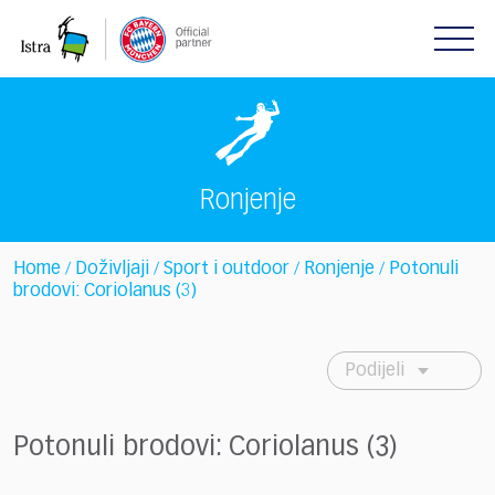
Please
note:
This
website
includes
an
accessibility
system.
Ronjenje
Home
Doživljaji
Sport i outdoor
Ronjenje
Potonuli
/
/
/
/
brodovi: Coriolanus (3)
Podijeli
Potonuli brodovi: Coriolanus (3)