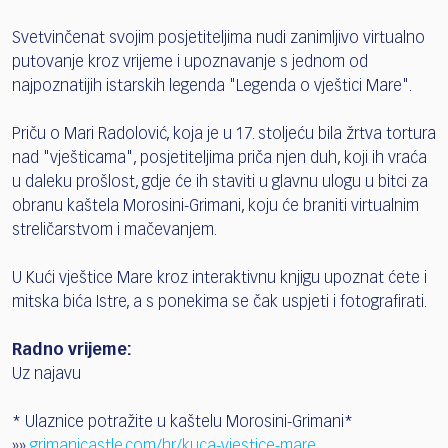
Svetvinčenat svojim posjetiteljima nudi zanimljivo virtualno
putovanje kroz vrijeme i upoznavanje s jednom od
najpoznatijih istarskih legenda "Legenda o vještici Mare".
Priču o Mari Radolović, koja je u 17. stoljeću bila žrtva tortura
nad "vješticama", posjetiteljima priča njen duh, koji ih vraća
u daleku prošlost, gdje će ih staviti u glavnu ulogu u bitci za
obranu kaštela Morosini-Grimani, koju će braniti virtualnim
streličarstvom i mačevanjem.
U Kući vještice Mare kroz interaktivnu knjigu upoznat ćete i
mitska bića Istre, a s ponekima se čak uspjeti i fotografirati.
Radno vrijeme:
​Uz najavu
* Ulaznice potražite u kaštelu Morosini-Grimani*
»»
grimanicastle.com/hr/kuca-vjestice-mare