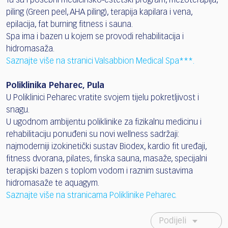
Tu su i posebni medicinsko-estetski program, mezoterapija,
piling (Green peel, AHA piling), terapija kapilara i vena,
epilacija, fat burning fitness i sauna.
Spa ima i bazen u kojem se provodi rehabilitacija i
hidromasaža.
Saznajte više na stranici Valsabbion Medical Spa***.
Poliklinika Peharec, Pula
U Poliklinici Peharec vratite svojem tijelu pokretljivost i
snagu.
U ugodnom ambijentu poliklinike za fizikalnu medicinu i
rehabilitaciju ponuđeni su novi wellness sadržaji:
najmoderniji izokinetički sustav Biodex, kardio fit uređaji,
fitness dvorana, pilates, finska sauna, masaže, specijalni
terapijski bazen s toplom vodom i raznim sustavima
hidromasaže te aquagym.
Saznajte više na stranicama Poliklinike Peharec.
Podijeli