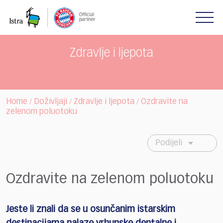
Please
note:
This
website
includes
Zdravlje i ljepota
an
accessibility
system.
Home
Doživljaji
Zdravlje i ljepota
Ozdravite na
/
/
/
zelenom poluotoku
Podijeli
Ozdravite na zelenom poluotoku
Jeste li znali da se u osunčanim istarskim