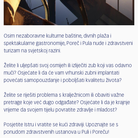
Osim nezaboravne kulturne baštine, divnih plaža i
spektakularne gastronomije, Poreč i Pula nude i zdravstveni
turizam na svjetskoj razini.
Želite li uljepšati svoj osmijeh ili izliječiti zub koji vas odavno
muči? Osjećate li da će vam vrhunski zubni implantati
povećati samopouzdanje i poboljšati kvalitetu života?
Želite se riješiti problema s kralježnicom ili obaviti važne
pretrage koje već dugo odgađate? Osjećate li da je krajnje
vrijeme da svojem tijelu povratite zdravlje i mladost?
Posjetite Istru i vratite se kući zdraviji. Upoznajte se s
ponudom zdravstvenih ustanova u Puli i Poreču!