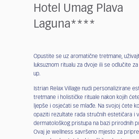
who
Hotel Umag Plava
are
using
Laguna****
a
screen
reader;
Press
Control-
Opustite se uz aromatične tretmane, uživaj
F10
to
luksuznom ritualu za dvoje ili se odlučite za
open
up.
an
accessibility
Istrian Relax Village nudi personalizirane e
menu.
tretmane i holističke rituale nakon kojih ćet
ljepše i osjećati se mlađe. Na svojoj ćete 
opaziti rezultate rada stručnih estetičara i
dermatološkog pristupa na bazi prirodnih p
Ovaj je wellness savršeno mjesto za pripre