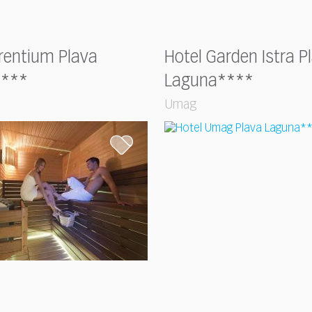
rentium Plava
Hotel Garden Istra P
****
Laguna****
Umag