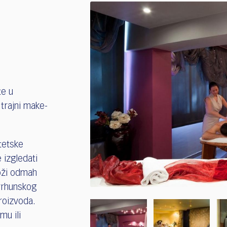
te u
 trajni make-
stetske
e izgledati
koži odmah
 vrhunskog
roizvoda.
mu ili