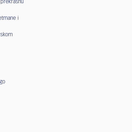
 prekrasnu
etmane i
urskom
ago