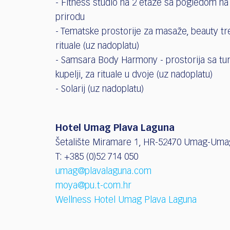
- Fitness studio na 2 etaže sa pogledom na
prirodu
- Tematske prostorije za masaže, beauty tr
rituale (uz nadoplatu)
- Samsara Body Harmony - prostorija sa t
kupelji, za rituale u dvoje (uz nadoplatu)
- Solarij (uz nadoplatu)
Hotel Umag Plava Laguna
Šetalište Miramare 1, HR-52470 Umag-Um
T: +385 (0)52 714 050
umag@plavalaguna.com
moya@pu.t-com.hr
Wellness Hotel Umag Plava Laguna