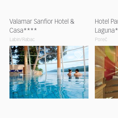
Valamar Sanfior Hotel &
Hotel Pa
Casa****
Laguna
Labin/Rabac
Poreč