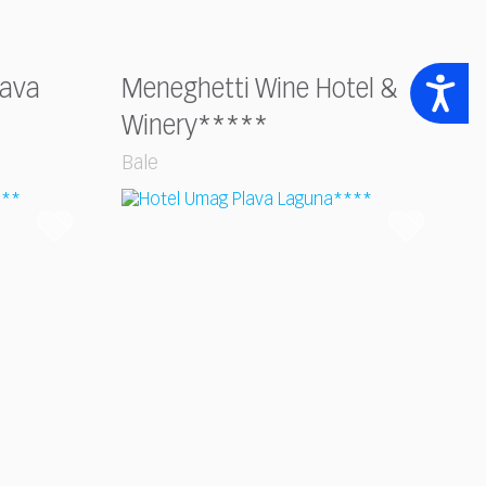
Accessibility
lava
Meneghetti Wine Hotel &
Winery*****
Bale