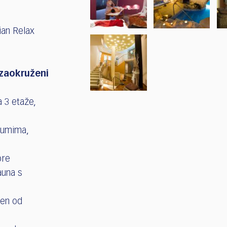
ian Relax
 zaokruženi
a 3 etaže,
rumima,
ore
auna s
ren od