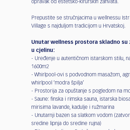
opravak od estetsko-kirurških zahvata.
Prepustite se stručnjacima u wellnessu Istr
Village s najduljom tradicijom u Hrvatskoj.
Unutar wellness prostora skladno su
u cjelinu:
- Uređenje u autentičnom istarskom stilu, n
1600m2
- Whirlpool-ovi s podvodnom masažom, ag
whirlpool ‘modra špilja’
- Prostorija za opuštanje s pogledom na m
- Saune: finska i rimska sauna, istarska bios
mirisima lavande, kadulje i ružmarina
- Unutarnji bazen sa slatkom vodom (zatvo
sredine lipnja do sredine rujna)