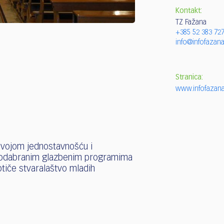
Kontakt:
TZ Fažana
+385 52 383 72
info@infofazana
Stranica:
www.infofazana
svojom jednostavnošću i
r odabranim glazbenim programima
otiče stvaralaštvo mladih