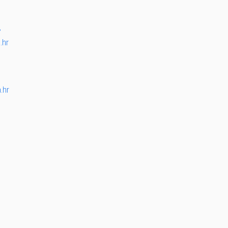
7
.hr
.hr