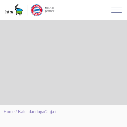
Please
note:
This
website
includes
an
accessibility
system.
Home
Kalendar događanja
/
/