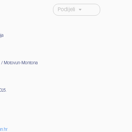
Podijeli
ija
la / Motovun-Montona
2025.
n.hr