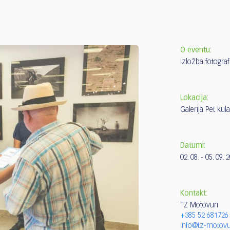
O eventu:
Izložba fotograf
Lokacija:
Galerija Pet ku
Datumi:
02. 08. - 05. 09. 
Kontakt:
TZ Motovun
+385 52 681726
info@tz-motovu