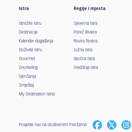
Istra
Regije i mjesta
Istražite Istru
Sjeverna Istra
Destinacije
Poreč Riviera
Kalendar događanja
Rovinj Riviera
Doživite Istru
Južna Istra
Gourmet
Istočna Istra
Snorkeling
Središnja Istra
Vjenčanja
Smještaj
My Destination Istria
Posjetite nas na društvenim mrežama: