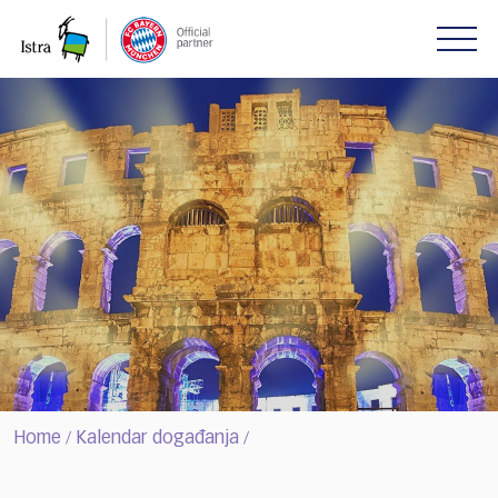
Please
note:
This
website
includes
an
accessibility
system.
Home
Kalendar događanja
/
/