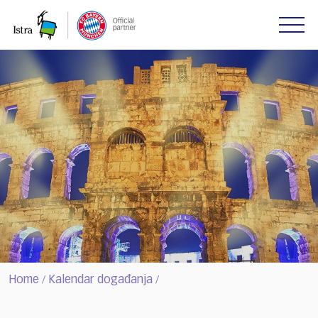
Please
note:
This
website
includes
an
accessibility
system.
Home
Kalendar događanja
/
/