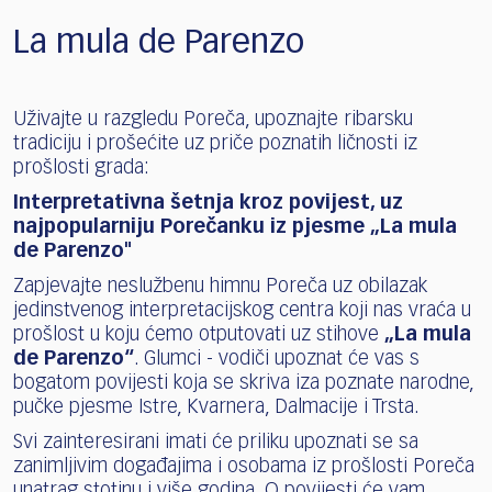
La mula de Parenzo
Uživajte u razgledu Poreča, upoznajte ribarsku
tradiciju i prošećite uz priče poznatih ličnosti iz
prošlosti grada:
Interpretativna šetnja kroz povijest, uz
najpopularniju Porečanku iz pjesme „La mula
de Parenzo"
Zapjevajte neslužbenu himnu Poreča uz obilazak
jedinstvenog interpretacijskog centra koji nas vraća u
prošlost u koju ćemo otputovati uz stihove
„La mula
de Parenzo“
. Glumci - vodiči upoznat će vas s
bogatom povijesti koja se skriva iza poznate narodne,
pučke pjesme Istre, Kvarnera, Dalmacije i Trsta.
Svi zainteresirani imati će priliku upoznati se sa
zanimljivim događajima i osobama iz prošlosti Poreča
unatrag stotinu i više godina. O povijesti će vam