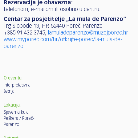
Rezervacija je obavezna:
telefonom, e-mailom ili osobno u centru:
Centar za posjetitelje „La mula de Parenzo“
Trg Slobode 13, HR-52440 Poreč-Parenzo
+385 91 432 3745,
lamuladeparenzo@muzejporec.hr
www.myporec.com/hr/otkrijte-porec/la-mula-de-
parenzo
O eventu:
Interpretativna
šetnja
Lokacija:
Sjeverna kula
Peškera / Poreč-
Parenzo