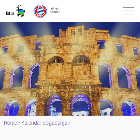
Please
note:
This
website
includes
an
accessibility
system.
Home
Kalendar događanja
/
/