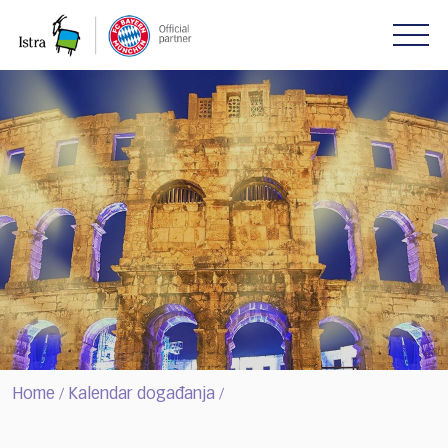
Please
note:
This
website
includes
an
accessibility
system.
Home
Kalendar događanja
/
/