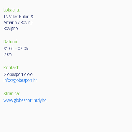
Lokacija:
TN Villas Rubin &
Amarin / Rovinj-
Rovigno
Datumi:
31. 05. - 07. 06.
2026.
Kontakt:
Globesport d.o.o.
info@globesport.hr
Stranica:
www.globesport.hr/iyhc