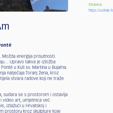
Stranica:
https://uciliste-
 Am
Ponté
 Možda energija prisutnosti.
nju… Upravo takva je izložba
Ponté u Kuli sv. Martina u Bujama.
ja natječaja Toranj žena, kroz
ijela stvara radove koji ne traže
ra, sudara se s prostorom i ostavlja
 i video art, umjetnica već
s, izlažući u Hrvatskoj i
nom prostoru kroz skulpture koje