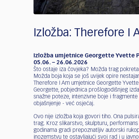
Izložba: Therefore I
Izložba umjetnice Georgette Yvette 
05.06. – 26.06.2026
Što ostaje iza čovjeka? Možda trag pokreta.
Možda boja koja se još uvijek opire nestaja
Therefore I Am umjetnice Georgette Yvette 
Georgette, pobjednica prošlogodišnjeg izdan
snažne poteze, intenzivne boje i fragmente t
objašnjenje - već osjećaj.
Ovo nije izložba koja govori tiho. Ona pulsi
trag. Kroz slikarstvo, skulpturu, performans
godinama gradi prepoznatljiv autorski rukopi
inozemstvu te ostavljajući svoj rad i u jav