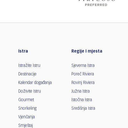
Istra
Regije i mjesta
Istražite Istru
Sjeverna Istra
Destinacije
Poreč Riviera
Kalendar događanja
Rovinj Riviera
Doživite Istru
Južna Istra
Gourmet
Istočna Istra
Snorkeling
Središnja Istra
Vjenčanja
Smještaj