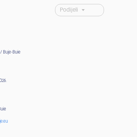
Podijeli
 / Buje-Buie
2026.
uie
5
je.eu