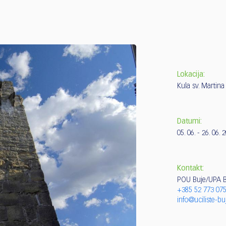
Lokacija:
Kula sv. Martina
Datumi:
05. 06. - 26. 06. 
Kontakt:
POU Buje/UPA B
+385 52 773 07
info@uciliste-bu