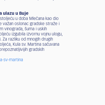
a ulazu u Buje
 stoljeću u doba Mlečana kao dio
e važan oslonac gradske straže i
m vinograda, šuma i uskih
oljeću izgubila izvornu vojnu ulogu,
i. Za razliku od mnogih drugih
toljeća, Kula sv. Martina sačuvana
prepoznatljivijih gradskih
la-sv-martina