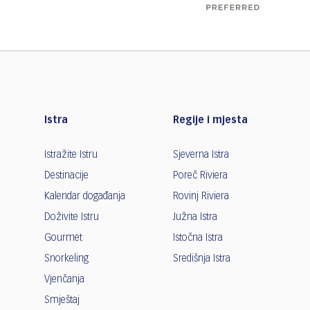
Istra
Regije i mjesta
Istražite Istru
Sjeverna Istra
Destinacije
Poreč Riviera
Kalendar događanja
Rovinj Riviera
Doživite Istru
Južna Istra
Gourmet
Istočna Istra
Snorkeling
Središnja Istra
Vjenčanja
Smještaj