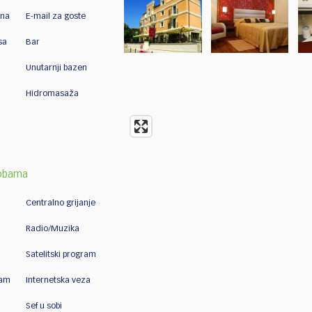
ona
E-mail za goste
sa
Bar
Unutarnji bazen
Hidromasaža
sobama
Centralno grijanje
Radio/Muzika
Satelitski program
ram
Internetska veza
Sef u sobi