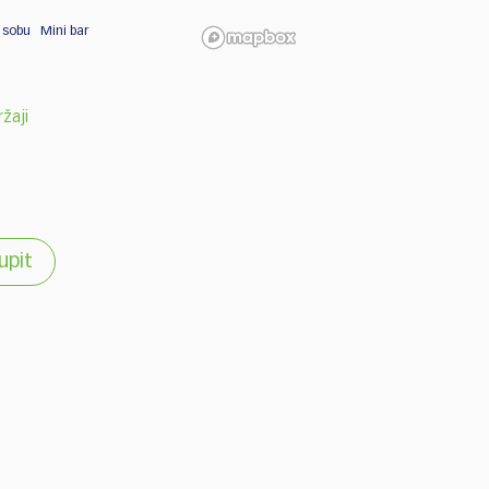
 sobu
Mini bar
ržaji
 upit