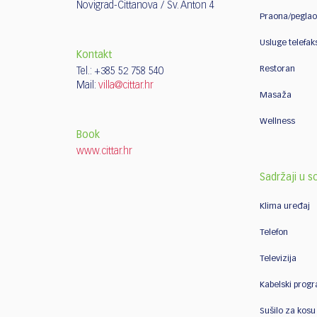
Novigrad-Cittanova / Sv. Anton 4
Praona/pegla
Usluge telefak
Kontakt
Restoran
Tel.: +385 52 758 540
Mail:
villa@cittar.hr
Masaža
Wellness
Book
www.cittar.hr
Sadržaji u 
Klima uređaj
Telefon
Televizija
Kabelski prog
Sušilo za kosu