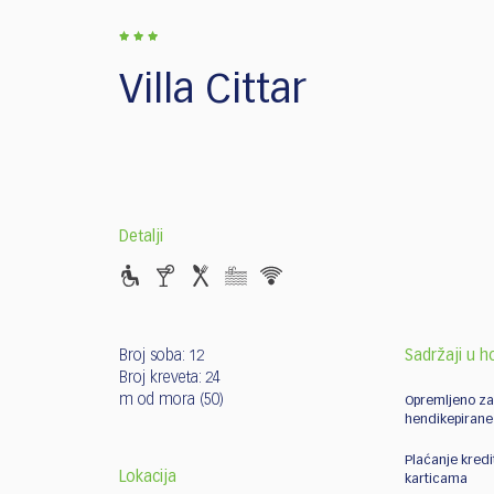
who
are
using
a
Villa Cittar
screen
reader;
Press
Control-
F10
to
Detalji
open
an
accessibility
menu.
Broj soba: 12
Sadržaji u h
Broj kreveta: 24
m od mora (50)
Opremljeno z
hendikepirane
Plaćanje kred
Lokacija
karticama