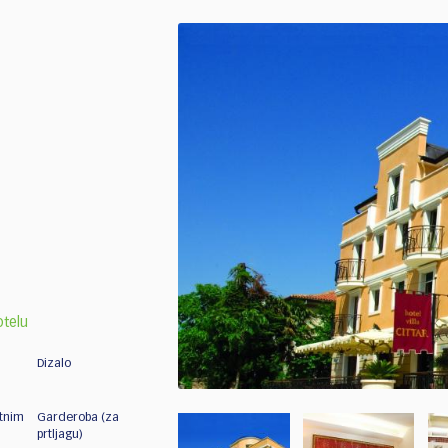
otelu
a
Dizalo
itnim
Garderoba (za
prtljagu)