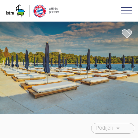
Please
note:
This
website
includes
an
accessibility
system.
Podijeli