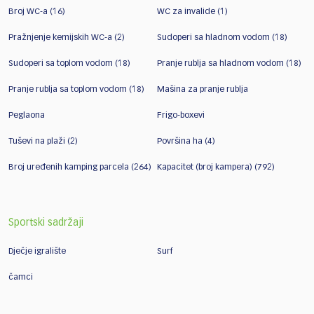
Broj WC-a (16)
WC za invalide (1)
Pražnjenje kemijskih WC-a (2)
Sudoperi sa hladnom vodom (18)
Sudoperi sa toplom vodom (18)
Pranje rublja sa hladnom vodom (18)
Pranje rublja sa toplom vodom (18)
Mašina za pranje rublja
Peglaona
Frigo-boxevi
Tuševi na plaži (2)
Površina ha (4)
Broj uređenih kamping parcela (264)
Kapacitet (broj kampera) (792)
Sportski sadržaji
Dječje igralište
Surf
čamci