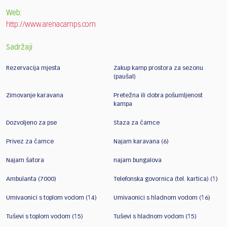
Web:
http://www.arenacamps.com
Sadržaji
Rezervacija mjesta
Zakup kamp prostora za sezonu
(paušal)
Zimovanje karavana
Pretežna ili dobra pošumljenost
kampa
Dozvoljeno za pse
Staza za čamce
Privez za čamce
Najam karavana (6)
Najam šatora
najam bungalova
Ambulanta (7000)
Telefonska govornica (tel. kartica) (1)
Umivaonici s toplom vodom (14)
Umivaonici s hladnom vodom (16)
Tuševi s toplom vodom (15)
Tuševi s hladnom vodom (15)