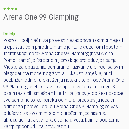
Arena One 99 Glamping
Detalji
Postoji li bolji način za provesti nezaboravan odmor nego li
u opuštajućem prirodnom ambijentu, okruženom ljepotom
Jadranskog mora? Arena One 99 Glamping (bivši Arena
Pomer Kamp) je čarobno mjesto koje ste oduvijek sanjali.
Mjesto za opuštanje, odmaranje i uživanje u prirodi sa svim
blagodatima modernog života. Luksuzni smještaj nudi
bezbrižan odmor u okruženju netaknute prirode. Arena One
99 Glamping je ekskluzivni kamp posvećen glampingu. S
osam različitih smještajnih jedinica (za dvije do šest osoba)
sve samo nekoliko koraka od mora, predstavlja idealan
odmor za parove i obitelji. Arena One 99 Glamping će vas
oduševiti sa svojim moderno uređenim jedinicama,
uključujući i atraktivne kućice na drvetu, kojima podižemo
kamping ponudu na novu razinu.