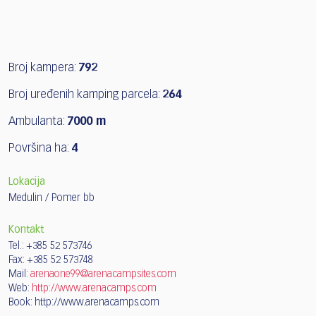
Broj kampera:
792
Broj uređenih kamping parcela:
264
Ambulanta:
7000 m
Površina ha:
4
Lokacija
Medulin / Pomer bb
Kontakt
Tel.: +385 52 573746
Fax: +385 52 573748
Mail:
arenaone99@arenacampsites.com
Web:
http://www.arenacamps.com
Book:
http://www.arenacamps.com