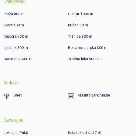
Udaljenosti
Plaža 800 m
Centar 1000 m
Sport 100 m
Dućan 50 m
Restoran 50 m
Tržnica 800 m
Liječnik 800 m
Benzinska crpka 800 m
Bankomat 400 m
Zračna luka 5000 m
Sadržaji
Wi-Fi
Vlastito parkiralište
Generalno
Lokacija (Pula)
Dolazak od sati (16)