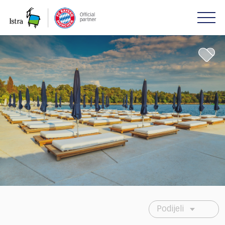
Please
note:
This
website
includes
an
accessibility
system.
Podijeli