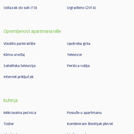
Odlazak do sati (10)
Izgrađeno (2014)
Opremljenost apartmana/ville
Vlastito parkiralište
Upotreba grila
Klima uređaj
Televizor
Satelitska televizija
Perilica rublja
Internet priključak
Kuhinja
Mikrovalna pećnica
Posuđe u apartmanu
Toster
Kombinirani štednjak plin/el.