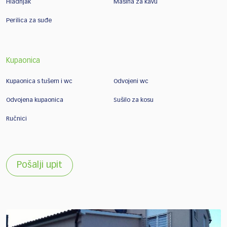
Hladnjak
Mašina za kavu
Perilica za suđe
Kupaonica
Kupaonica s tušem i wc
Odvojeni wc
Odvojena kupaonica
Sušilo za kosu
Ručnici
Pošalji upit