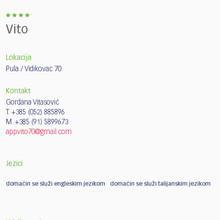
Vito
Lokacija
Pula / Vidikovac 70
Kontakt
Gordana Vitasović
T. +385 (052) 885896
M. +385 (91) 5899673
appvito70@gmail.com
Jezici
domaćin se služi engleskim jezikom
domaćin se služi talijanskim jezikom