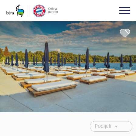
Please
note:
This
website
includes
an
accessibility
system.
Podijeli