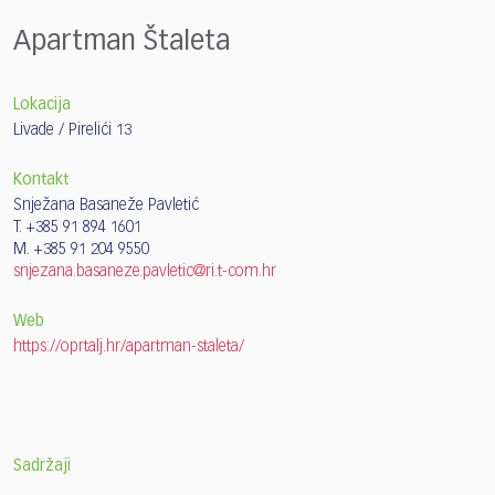
Apartman Štaleta
Lokacija
Livade / Pirelići 13
Kontakt
Snježana Basaneže Pavletić
T. +385 91 894 1601
M. +385 91 204 9550
snjezana.basaneze.pavletic@ri.t-com.hr
Web
https://oprtalj.hr/apartman-staleta/
Sadržaji