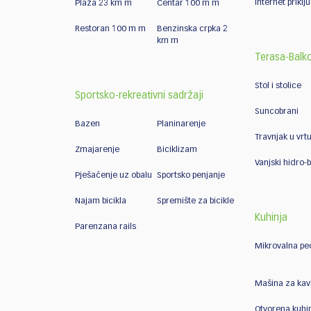
Internet priklj
Plaža 23 km m
Centar 100 m m
Restoran 100 m m
Benzinska crpka 2
km m
Terasa-Balk
Stol i stolice
Sportsko-rekreativni sadržaji
Suncobrani
Bazen
Planinarenje
Travnjak u vrt
Zmajarenje
Biciklizam
Vanjski hidro-
Pješačenje uz obalu
Sportsko penjanje
Najam bicikla
Spremište za bicikle
Kuhinja
Parenzana rails
Mikrovalna pe
Mašina za kav
Otvorena kuhi