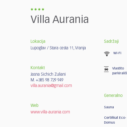
who
are
using
Villa Aurania
a
screen
reader;
Press
Lokacija
Sadržaji
Control-
Lupoglav / Stara cesta 11, Vranja
F10
Wi-Fi
to
open
Kontakt
Vlastito
an
parkirališ
Jasna Sichich Zuliani
accessibility
M. +385 98 729 949
menu.
villa.aurania@gmail.com
Generalno
Web
Sauna
www.villa-aurania.com
Certifikat Eco-
Domus