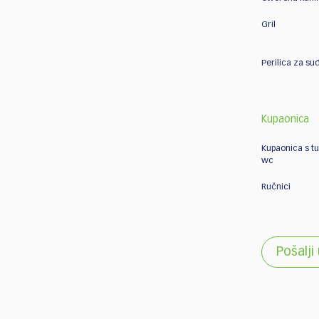
Gril
Perilica za su
Kupaonica
Kupaonica s t
wc
Ručnici
Pošalji