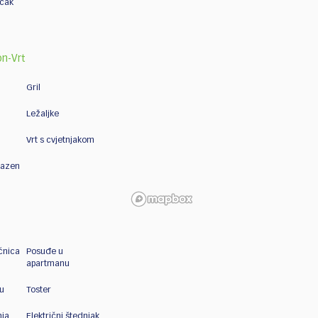
učak
on-Vrt
Gril
Ležaljke
u
Vrt s cvjetnjakom
bazen
ćnica
Posuđe u
apartmanu
u
Toster
nja
Električni štednjak