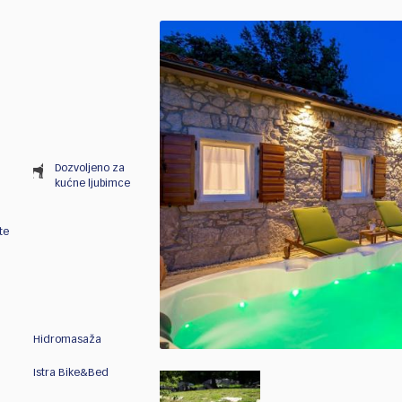
Dozvoljeno za
kućne ljubimce
te
Hidromasaža
Istra Bike&Bed