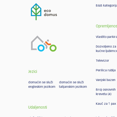
B&B kategorija
Opremljenos
Vlastito parkira
Dozvoljeno za
kućne ljubimc
Televizor
Perilica rublja
Jezici
Vanjski bazen
domaćin se služi
domaćin se služi
engleskim jezikom
talijanskim jezikom
Broj osnovnih
kreveta (4)
Kauč za 1 pax
Udaljenosti