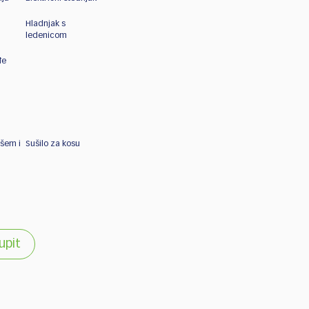
Hladnjak s
ledenicom
đe
ušem i
Sušilo za kosu
 upit