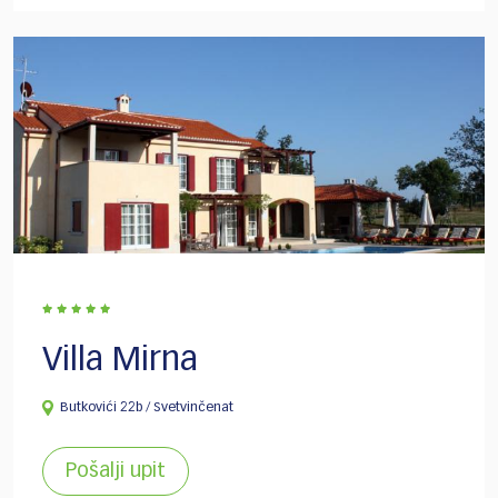
Villa Mirna
Butkovići 22b / Svetvinčenat
Pošalji upit