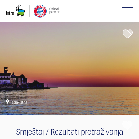
Please
note:
This
website
includes
an
accessibility
system.
Istra-Istria
Smještaj / Rezultati pretraživanja