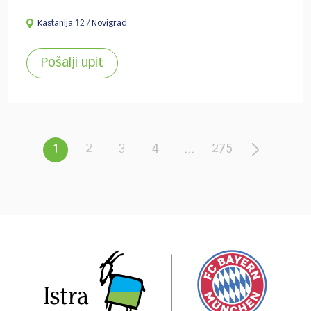
Kastanija 12 / Novigrad
Pošalji upit
1
2
3
4
...
275