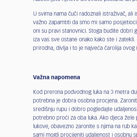
U svima nama čuči radoznali istraživač, ali i
važno zapamtiti da smo mi samo posjetioci
oni su pravi stanovnici. Stoga budite dobri g
iza vas sve ostane onako kako ste i zatekli.
prirodna, divlja i to je najveća čarolija ovog
Važna napomena
Kod prerona podvodnog luka na 3 metra du
potrebna je dobra osobna procjena. Zaronit
središnju rupu i dobro pogledajte udaljenost
potrebno proći za oba luka. Ako djeca žele 
lukove, obavezno zaronite s njima na rub kak
sami mogli procijeniti udaljenost i osobnu 