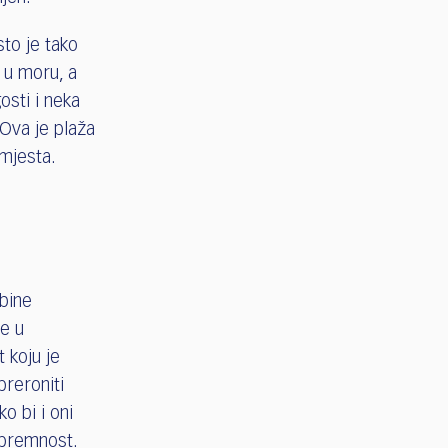
sto je tako
 u moru, a
osti i neka
 Ova je plaža
 mjesta.
bine
e u
 koju je
preroniti
o bi i oni
spremnost.