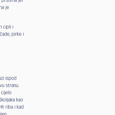
i prstima jer
na je
cipli i
očade, pirke i
azi ispod
vu stranu.
cijelo
 školjaka kao
ih riba i kad
lijen.