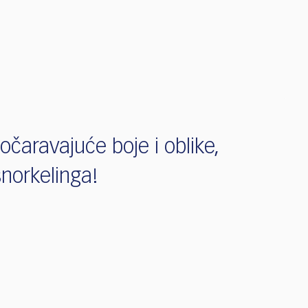
čaravajuće boje i oblike,
 snorkelinga!