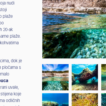
oja nudi
toji
o plaže
 po
h 20-ak
 same plaže.
rukohvatima
ucima, dok je
m pločama s
 malo
puca
trani uvale,
stijena koje
ima odličnih