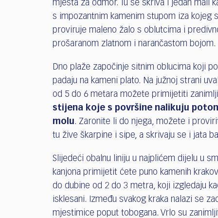
mjesta za odmor. Tu se skriva i jedan mali ka
s impozantnim kamenim stupom iza kojeg s
proviruje maleno žalo s oblutcima i prediv
prošaranom zlatnom i narančastom bojom.
Dno plaže započinje sitnim oblucima koji p
padaju na kameni plato. Na južnoj strani uva
od 5 do 6 metara možete primijetiti zanimlji
stijena koje s površine nalikuju pot
molu
. Zaronite li do njega, možete i proviri
tu žive škarpine i sipe, a skrivaju se i jata 
Slijedeći obalnu liniju u najplićem dijelu u 
kanjona primijetit ćete puno kamenih krakov
do dubine od 2 do 3 metra, koji izgledaju k
isklesani. Između svakog kraka nalazi se zao
mjestimice poput tobogana. Vrlo su zanimlji