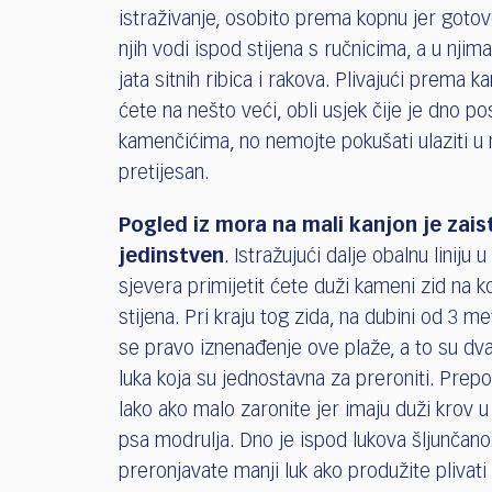
istraživanje, osobito prema kopnu jer gotov
njih vodi ispod stijena s ručnicima, a u njima
jata sitnih ribica i rakova. Plivajući prema ka
ćete na nešto veći, obli usjek čije je dno po
kamenčićima, no nemojte pokušati ulaziti u n
pretijesan.
Pogled iz mora na mali kanjon je zais
jedinstven
. Istražujući dalje obalnu liniju 
sjevera primijetit ćete duži kameni zid na 
stijena. Pri kraju tog zida, na dubini od 3 me
se pravo iznenađenje ove plaže, a to su d
luka koja su jednostavna za preroniti. Prepo
lako ako malo zaronite jer imaju duži krov u
psa modrulja. Dno je ispod lukova šljunčano
preronjavate manji luk ako produžite plivat