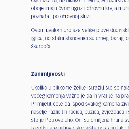
čak i izbliza, no nikako ih nemojte zadirkivat
oboje imaju čvrst ugriz i otrovnu krv, a muri
poznata i po otrovnoj sluzi.
Ovom uvalom prolaze velike plove dubinskih 
iglica, no stalni stanovnici su crneji, baraji, 
škarpoči.
Zanimljivosti
Ukoliko u plitkome želite istražiti što se nal
većeg kamenja važno je da ih vratite na pra
Primijetit ćete da ispod svakog kamena živi 
naselje različitih račića, pužića, zvjezdača i
što je Petrovo uho. Oni su omiljena hrana sv
razotkrijete njihovo skrovište postanu lak p