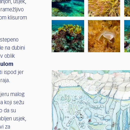
njon, usjek,
ramežljivo
nom klisurom
ostepeno
le na dubini
v oblik
onulom
ti ispod jer
baraja.
smjeru malog
a koji sežu
ao da su
bljen usjek,
vi za