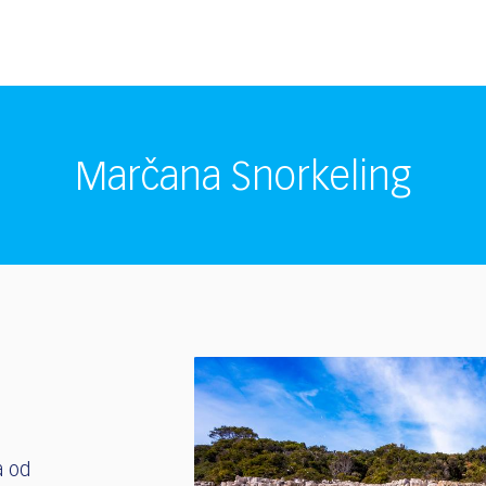
Marčana Snorkeling
a od