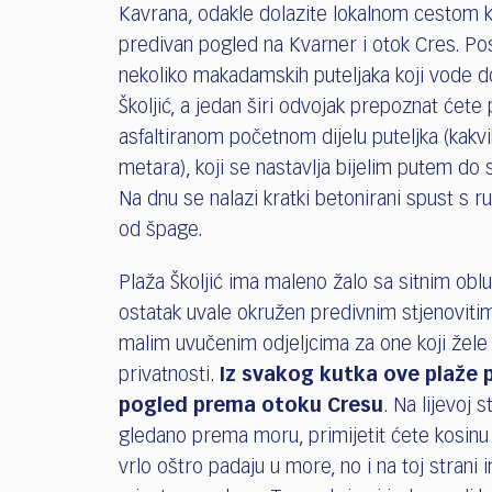
who
Kavrana, odakle dolazite lokalnom cestom k
are
predivan pogled na Kvarner i otok Cres. Pos
using
a
nekoliko makadamskih puteljaka koji vode d
screen
Školjić, a jedan širi odvojak prepoznat ćete
reader;
asfaltiranom početnom dijelu puteljka (kakvi
Press
metara), koji se nastavlja bijelim putem do
Control-
Na dnu se nalazi kratki betonirani spust s 
F10
to
od špage.
open
an
Plaža Školjić ima maleno žalo sa sitnim obl
accessibility
ostatak uvale okružen predivnim stjenoviti
menu.
malim uvučenim odjeljcima za one koji žele
privatnosti.
Iz svakog kutka ove plaže 
pogled prema otoku Cresu
. Na lijevoj s
gledano prema moru, primijetit ćete kosinu 
vrlo oštro padaju u more, no i na toj strani 