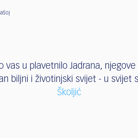
vašoj
 vas u plavetnilo Jadrana, njegove o
n biljni i životinjski svijet - u svijet
Školjić