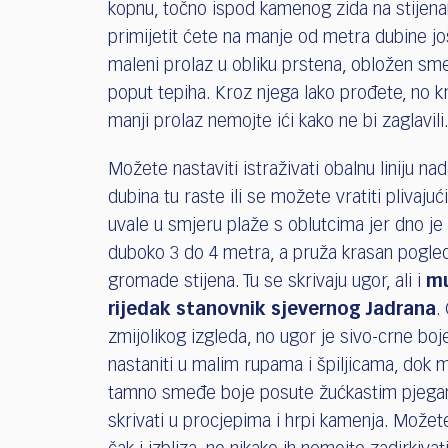
kopnu, točno ispod kamenog zida na stijen
primijetit ćete na manje od metra dubine jo
maleni prolaz u obliku prstena, obložen s
poput tepiha. Kroz njega lako prođete, no k
manji prolaz nemojte ići kako ne bi zaglavili
Možete nastaviti istraživati obalnu liniju nad
dubina tu raste ili se možete vratiti plivaju
uvale u smjeru plaže s oblutcima jer dno je
duboko 3 do 4 metra, a pruža krasan pogled
gromade stijena. Tu se skrivaju ugor, ali i
mu
rijedak stanovnik sjevernog Jadrana
.
zmijolikog izgleda, no ugor je sivo-crne boje
nastaniti u malim rupama i špiljicama, dok m
tamno smeđe boje posute žućkastim pjegam
skrivati u procjepima i hrpi kamenja. Možete