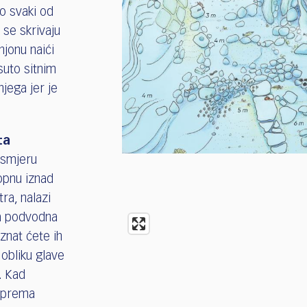
o svaki od
 se skrivaju
njonu naići
suto sitnim
jega jer je
ta
u smjeru
kopnu iznad
tra, nalazi
va podvodna
znat ćete ih
 obliku glave
. Kad
i prema