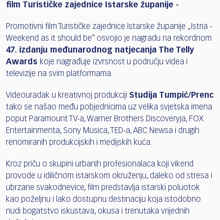
film Turističke zajednice Istarske županije -
Promotivni film Turističke zajednice Istarske županije „Istria -
Weekend as it should be” osvojio je nagradu na rekordnom
47. izdanju međunarodnog natjecanja The Telly
Awards
koje nagrađuje izvrsnost u području videa i
televizije na svim platformama.
Videouradak u kreativnoj produkciji
Studija Tumpić/Prenc
tako se našao među pobjednicima uz velika svjetska imena
poput Paramount TV-a, Warner Brothers Discoveryja, FOX
Entertainmenta, Sony Musica, TED-a, ABC Newsa i drugih
renomiranih produkcijskih i medijskih kuća.
Kroz priču o skupini urbanih profesionalaca koji vikend
provode u idiličnom istarskom okruženju, daleko od stresa i
ubrzane svakodnevice, film predstavlja istarski poluotok
kao poželjnu i lako dostupnu destinaciju koja istodobno
nudi bogatstvo iskustava, okusa i trenutaka vrijednih