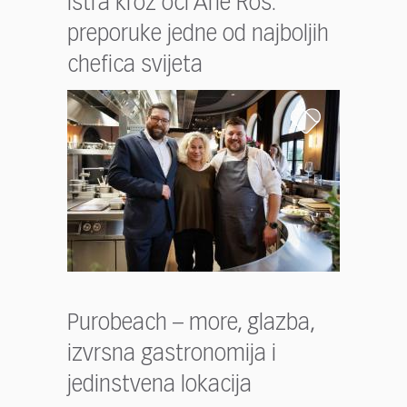
Istra kroz oči Ane Roš:
preporuke jedne od najboljih
chefica svijeta
Purobeach – more, glazba,
izvrsna gastronomija i
jedinstvena lokacija