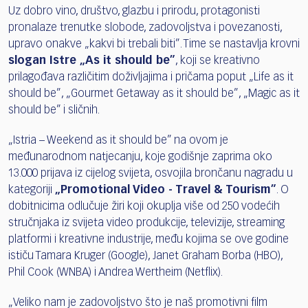
Uz dobro vino, društvo, glazbu i prirodu, protagonisti
pronalaze trenutke slobode, zadovoljstva i povezanosti,
upravo onakve „kakvi bi trebali biti”. Time se nastavlja krovni
slogan Istre „As it should be”
, koji se kreativno
prilagođava različitim doživljajima i pričama poput „Life as it
should be”, „Gourmet Getaway as it should be”, „Magic as it
should be” i sličnih.
„Istria – Weekend as it should be” na ovom je
međunarodnom natjecanju, koje godišnje zaprima oko
13.000 prijava iz cijelog svijeta, osvojila brončanu nagradu u
kategoriji
„Promotional Video - Travel & Tourism”
. O
dobitnicima odlučuje žiri koji okuplja više od 250 vodećih
stručnjaka iz svijeta video produkcije, televizije, streaming
platformi i kreativne industrije, među kojima se ove godine
ističu Tamara Kruger (Google), Janet Graham Borba (HBO),
Phil Cook (WNBA) i Andrea Wertheim (Netflix).
„Veliko nam je zadovoljstvo što je naš promotivni film