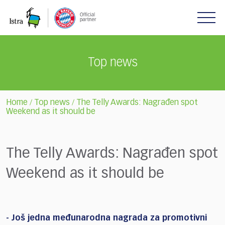
Please
note:
This
website
includes
Top news
an
accessibility
system.
Home
Top news
The Telly Awards: Nagrađen spot
/
/
Weekend as it should be
The Telly Awards: Nagrađen spot
Weekend as it should be
- Još jedna međunarodna nagrada za promotivni