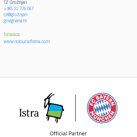
TZ Grožnjan
+385 52 776 067
tz@groznjan-
grisignana.hr
Stranica:
www.coloursofistria.com