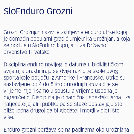
SloEnduro Grozni
Grozni Grožnjan naziv je zahtjevne enduro utrke kojoj
je domaćin popularni gradić umjetnika Grožnjan, a koja
se boduje u SloEnduro kupu, ali i za Državno
prvenstvo Hrvatske.
Disciplina enduro novijeg je datuma u biciklističkom
svijetu, a prakticiraju se dvije različite škole ovog
sporta koje potječu iz Amerike i Francuske. Utrke su
sastavljene od 4 do 5 što prirodnijih staza čije se
vrijeme mjeri samo u spustu a vrijeme uspona je
ograničeno. Disciplina je dinamična i spektakularna i za
natjecatelje, ali i publiku pa se staze postavljaju što
bliže jedna drugoj da bi gledatelji mogli vidjeti što
više.
Enduro grozni održava se na padinama oko Grožnjana