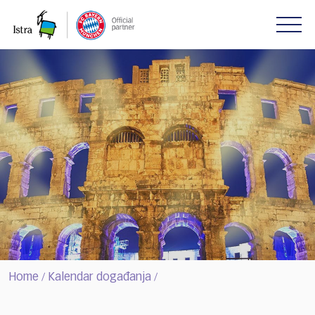
Please
note:
This
website
includes
an
accessibility
system.
Home
Kalendar događanja
/
/