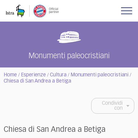
Please
note:
This
website
includes
an
accessibility
system.
Monumenti paleocristiani
Home
Esperienze
Cultura
Monumenti paleocristiani
/
/
/
/
Chiesa di San Andrea a Betiga
Condividi
con
Chiesa di San Andrea a Betiga