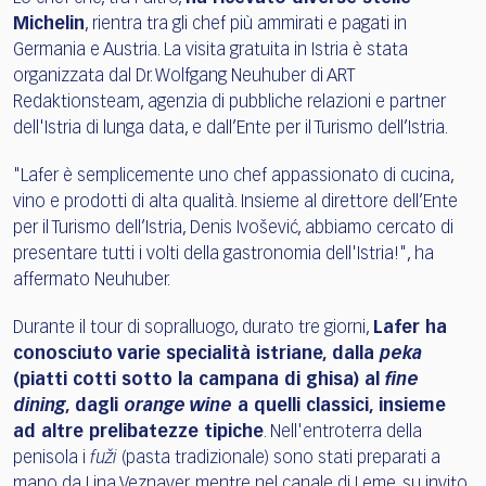
Michelin
, rientra tra gli chef più ammirati e pagati in
Germania e Austria. La visita gratuita in Istria è stata
organizzata dal Dr. Wolfgang Neuhuber di ART
Redaktionsteam, agenzia di pubbliche relazioni e partner
dell'Istria di lunga data, e dall’Ente per il Turismo dell’Istria.
"Lafer è semplicemente uno chef appassionato di cucina,
vino e prodotti di alta qualità. Insieme al direttore dell’Ente
per il Turismo dell’Istria, Denis Ivošević, abbiamo cercato di
presentare tutti i volti della gastronomia dell'Istria!", ha
affermato Neuhuber.
Durante il tour di sopralluogo, durato tre giorni,
Lafer ha
conosciuto varie specialità istriane, dalla
peka
(piatti cotti sotto la campana di ghisa) al
fine
dining
, dagli
orange wine
a quelli classici, insieme
ad altre prelibatezze tipiche
. Nell'entroterra della
penisola i
fuži
(pasta tradizionale) sono stati preparati a
mano da Lina Veznaver, mentre nel canale di Leme, su invito