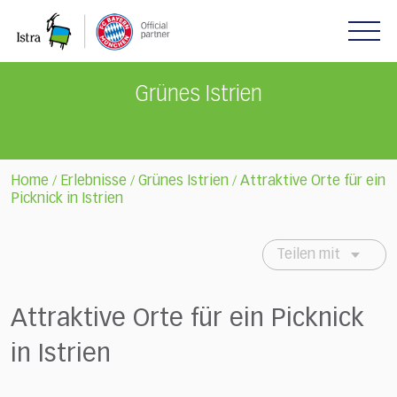
Please
note:
This
website
includes
Grünes Istrien
an
accessibility
system.
Home
Erlebnisse
Grünes Istrien
Attraktive Orte für ein
/
/
/
Picknick in Istrien
Teilen mit
Attraktive Orte für ein Picknick
in Istrien