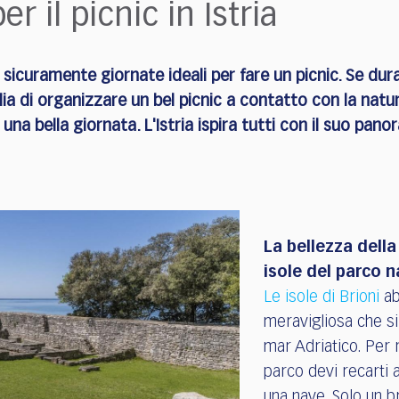
er il picnic in Istria
rai sicuramente giornate ideali per fare un picnic. Se du
lia di organizzare un bel picnic a contatto con la natu
 una bella giornata. L'Istria ispira tutti con il suo pan
La bellezza della
isole del parco 
Le isole di Brioni
ab
meravigliosa che si
mar Adriatico. Per
parco devi recarti 
una nave. Solo un b