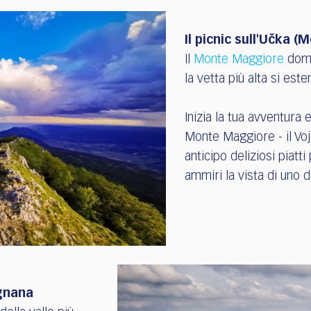
Il picnic sull'Učka 
Il
Monte Maggiore
domin
la vetta più alta si est
Inizia la tua avventura 
Monte Maggiore - il Voj
anticipo deliziosi piatt
ammiri la vista di uno 
ignana