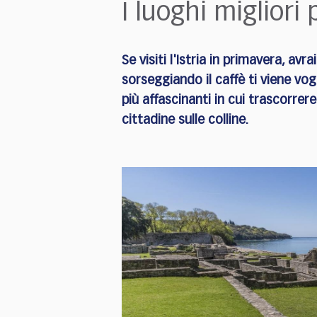
who
I luoghi migliori p
are
using
a
Se visiti l'Istria in primavera, av
screen
sorseggiando il caffè ti viene vog
reader;
Press
più affascinanti in cui trascorrere
Control-
cittadine sulle colline.
F10
to
open
an
accessibility
menu.