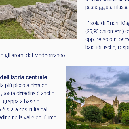
passeggiata rilassan
L'isola di Brioni Ma
(25,90 chilometri) c
oppure solo in parte
baie idilliache, res
 e gli aromi del Mediterraneo.
dell'Istria centrale
a più piccola città del
 Questa cittadina è anche
a, grappa a base di
è stata costruita dai
adine nella valle del fiume