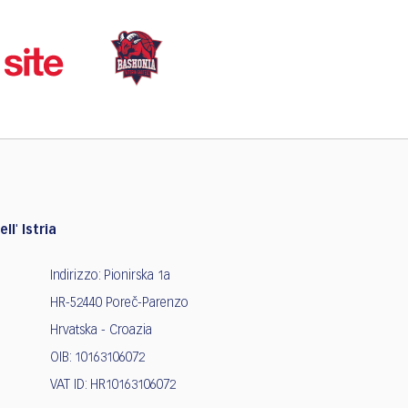
ll' Istria
Indirizzo: Pionirska 1a
HR-52440 Poreč-Parenzo
Hrvatska - Croazia
OIB: 10163106072
VAT ID: HR10163106072