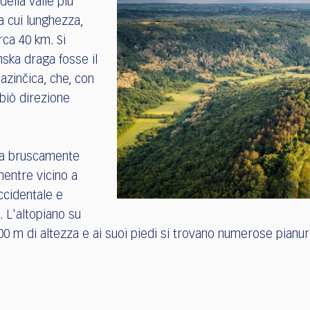
ella valle più
a cui lunghezza,
rca 40 km. Si
ska draga fosse il
Pazinčica, che, con
mbiò direzione
bia bruscamente
mentre vicino a
ccidentale e
. L'altopiano su
300 m di altezza e ai suoi piedi si trovano numerose pianure 