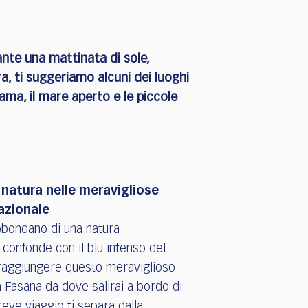
rante una mattinata di sole,
ra, ti suggeriamo alcuni dei luoghi
orama, il mare aperto e le piccole
 natura nelle meravigliose
nazionale
bondano di una natura
 confonde con il blu intenso del
 raggiungere questo meraviglioso
a Fasana da dove salirai a bordo di
reve viaggio ti separa dalla