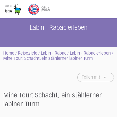
Please
note:
This
website
includes
Labin - Rabac erleben
an
accessibility
system.
Home
Reiseziele
Labin - Rabac
Labin - Rabac erleben
/
/
/
/
Mine Tour: Schacht, ein stählerner labiner Turm
Teilen mit
Mine Tour: Schacht, ein stählerner
labiner Turm