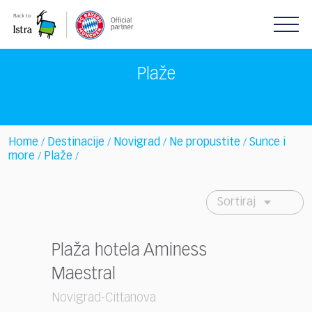
Please
note:
This
website
includes
Plaže
an
accessibility
system.
Home
Destinacije
Novigrad
Ne propustite
Sunce i
/
/
/
/
more
Plaže
/
/
Sortiraj
Plaža hotela Aminess
Maestral
Novigrad-Cittanova