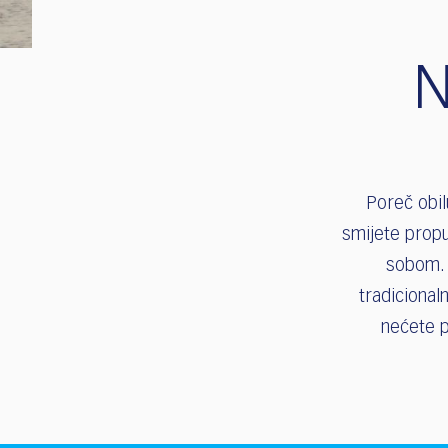
who
are
using
N
a
screen
reader;
Press
Control-
F10
Poreč obil
to
open
smijete propu
an
sobom. 
accessibility
tradicional
menu.
nećete p