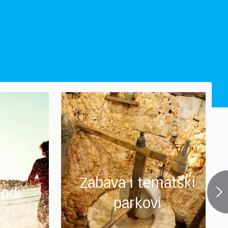
Zabava i tematski
odi
parkovi