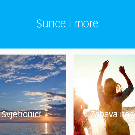
Sunce i more
Svjetionici
Zabava na v