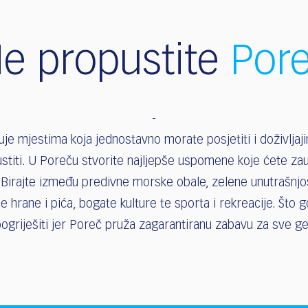
e propustite
Por
uje mjestima koja jednostavno morate posjetiti i doživljaj
stiti. U Poreču stvorite najljepše uspomene koje ćete zauv
Birajte između predivne morske obale, zelene unutrašnjost
ne hrane i pića, bogate kulture te sporta i rekreacije. Što g
ogriješiti jer Poreč pruža zagarantiranu zabavu za sve ge