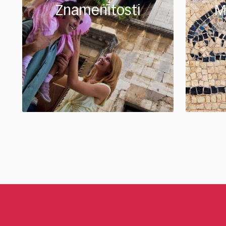
Znamenitosti
M