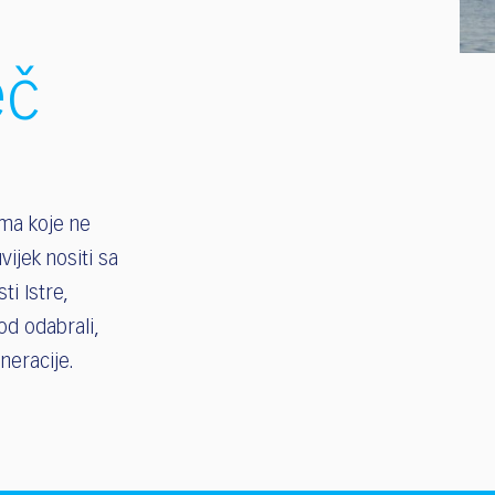
eč
ima koje ne
ijek nositi sa
i Istre,
od odabrali,
neracije.