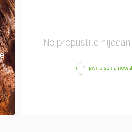
Ne propustite nijedan
je
Prijavite se na news