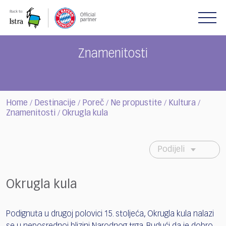
Please
note:
This
website
includes
Znamenitosti
an
accessibility
system.
Home
Destinacije
Poreč
Ne propustite
Kultura
/
/
/
/
/
Znamenitosti
Okrugla kula
/
Podijeli
Okrugla kula
Podignuta u drugoj polovici 15. stoljeća, Okrugla kula nalazi