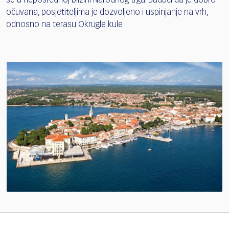
se u neposrednoj blizini Narodnog trga. Budući da je dobro
očuvana, posjetiteljima je dozvoljeno i uspinjanje na vrh,
odnosno na terasu Okrugle kule.