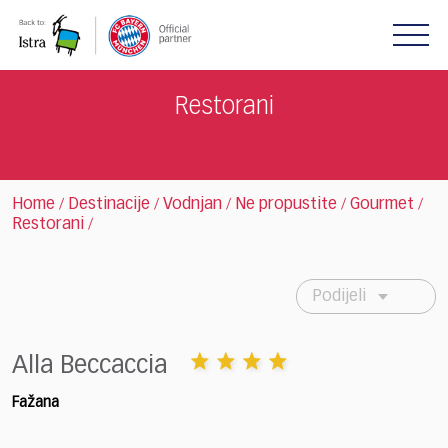
Please
note:
This
website
includes
Restorani
an
accessibility
system.
Home
Destinacije
Vodnjan
Ne propustite
Gourmet
/
/
/
/
/
Restorani
/
Podijeli
Alla Beccaccia
Fažana