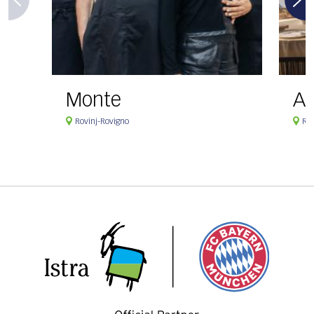
Monte
Ag
Rovinj-Rovigno
Rov