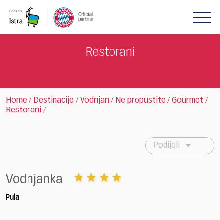
Please
note:
This
website
includes
Restorani
an
accessibility
system.
Home
Destinacije
Vodnjan
Ne propustite
Gourmet
/
/
/
/
/
Restorani
/
Podijeli
Vodnjanka
Pula