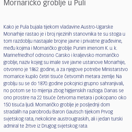
Mornaričko groblje u Puli
Kako je Pula bujala tijekom vladavine Austro-Ugarske
Monarhije rastao je i broj njezinih stanovnika te su stoga u
tom razdoblju nastajale brojne javne i privatne građevine,
među kojima i Mornaričko groblje. Punim imenom K. u. k.
Marinefriedhof odnosno Carsko i kraljevsko mornaričko
groblje, naziv kojeg su imale sve javne ustanove Monarhije,
otvoreno je 1862. godine, a za njegove potrebe Ministarstvo
mornarice kupilo četiri tisuće četvornih metara zemlje. Na
groblju su se do 1870. godine pokojnici grupno sahranjivali,
no potom se to mijenja zbog higijenskih razloga. Danas se
ono prostire na 22 tisuće četvorna metara i pokopano oko
150 tisuća ljudi. Mornaričko groblje je posljednji dom
stradalih na parobrodu Baron Gautsch tijekom Prvog
svjetskog rata, nekolicine austrougraskih, ali i jedan turski
admiral te žrtve iz Drugog svjetskog rata.