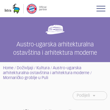
Please
note:
This
website
includes
an
accessibility
system.
Austro-ugarska arhitekturalna
ostavština i arhitektura moderne
Home
Doživljaji
Kultura
Austro-ugarska
/
/
/
arhitekturalna ostavština i arhitektura moderne
/
Mornaričko groblje u Puli
Podijeli