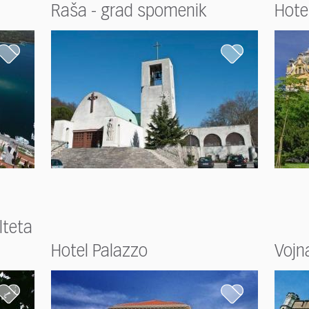
Raša - grad spomenik
Hotel
lteta
Hotel Palazzo
Vojna