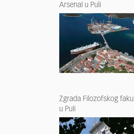
who
Arsenal u Puli
are
using
a
screen
reader;
Press
Control-
F10
to
open
an
accessibility
menu.
Zgrada Filozofskog faku
u Puli