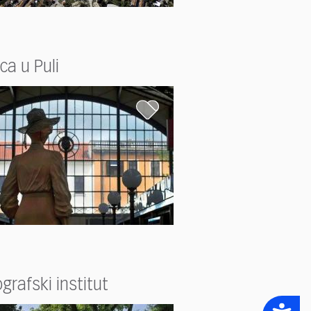
ca u Puli
grafski institut
Accessibility