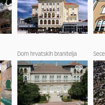
Dom hrvatskih branitelja
Sece