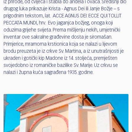
iz prirode, od cvijeća i stabla do anđela i ovaca. Središnji dio
drugog luka prikazuje Krista - Agnus Dei ili Janje Božje – s
prigodnim tekstom, lat. ACCE AGNUS DEI: ECCE QUI TOLLIT
PECCATA MUNDI, hrv. Evo jaganjca božjeg, onoga koji
oduzima grijehe svijeta. Prema mišljenju nekih, umjetnički
inventar ove sakralne građevine dosta je siromašan.
Primjerice, mramorna krstionica koja se nalazi u lijevom
brodu preuzeta je iz crkve Sv. Martina, a iz unutrašnjosti je
ukraden i gotički kip Madone iz 14. stoljeća, premješten
svojedobno iz romaničke bazilike Sv. Marije. Uz crkvu se
nalazi i župna kuća sagrađena 1935. godine.