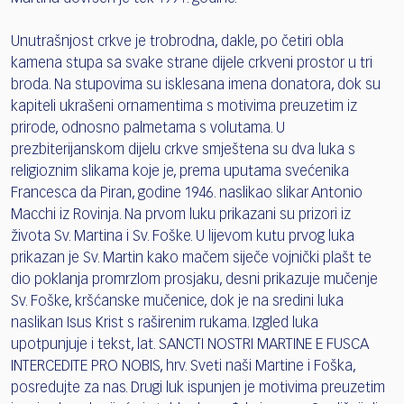
Unutrašnjost crkve je trobrodna, dakle, po četiri obla
kamena stupa sa svake strane dijele crkveni prostor u tri
broda. Na stupovima su isklesana imena donatora, dok su
kapiteli ukrašeni ornamentima s motivima preuzetim iz
prirode, odnosno palmetama s volutama. U
prezbiterijanskom dijelu crkve smještena su dva luka s
religioznim slikama koje je, prema uputama svećenika
Francesca da Piran, godine 1946. naslikao slikar Antonio
Macchi iz Rovinja. Na prvom luku prikazani su prizori iz
života Sv. Martina i Sv. Foške. U lijevom kutu prvog luka
prikazan je Sv. Martin kako mačem siječe vojnički plašt te
dio poklanja promrzlom prosjaku, desni prikazuje mučenje
Sv. Foške, kršćanske mučenice, dok je na sredini luka
naslikan Isus Krist s raširenim rukama. Izgled luka
upotpunjuje i tekst, lat. SANCTI NOSTRI MARTINE E FUSCA
INTERCEDITE PRO NOBIS, hrv. Sveti naši Martine i Foška,
posredujte za nas. Drugi luk ispunjen je motivima preuzetim