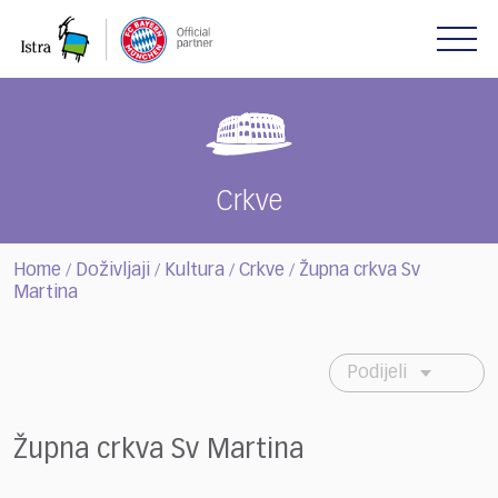
Please
note:
This
website
includes
an
accessibility
system.
Crkve
Home
Doživljaji
Kultura
Crkve
Župna crkva Sv
/
/
/
/
Martina
Podijeli
Župna crkva Sv Martina