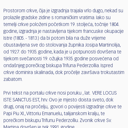
Prostorom crkve, čija je izgradnja trajala vrlo dugo, nekad su
prolazile gradske zidine s romaničkim vratima. Iako su
temelji crkve položeni početkom 19. stoljeća, točnije 1804.
godine, izgradnja je nastavljena tijekom francuske okupacije
Istre (1805. - 1813.) da bi potom bila na duže vrijeme
obustavljena sve do stolovanja župnika Josipa Martinolija,
od 1927. do 1935. godine, kada je u potpunosti dovršena te
tijekom svečanosti 19. ožujka 1935. godine posvećena od
ondašnjeg porečkog biskupa Trifuna Pederzollia. Ispred
crkve dominira skalinada, dok pročelje završava trokutastim
zabatom.
Prvi tekst na portalu crkve nosi poruku , lat. VERE LOCUS
ISTE SANCTUS EST, hrv. Ovo je mjesto doista sveto, dok
drugi, onaj na pročelju, govori o povijesti izgradnje crkve te
Papi Piu XI., Vittoriu Emanuelu, talijanskom kralju, te
porečkom biskupu Trifunu Pederzolliu. Zvonik crkve Sv.
Martina dovršen je tek 1991. godine.