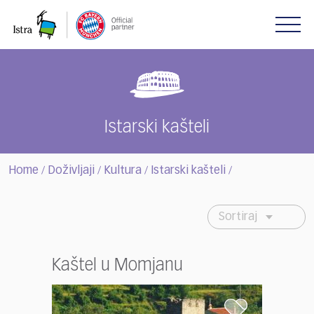
Please
note:
This
website
includes
an
accessibility
system.
Istarski kašteli
Home
Doživljaji
Kultura
Istarski kašteli
/
/
/
/
Sortiraj
Kaštel u Momjanu