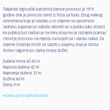
Talijanski trgovački parobrod Varese potonuo je 1915.
godine dok je prevozio teret iz Trsta za Tunis. Zbog velikog
nevremena koje je vladalo u to vrijeme na sjevernom
Jadranu, kapetan je odlučio skloniti se u pulsku luku. Vozeći
ka pulskoj luci naišao je na minu koja mu je raznijela pramac
i brod je potonuo na mjestu na kojem se i danas nalazi. Za
vrijeme ronjenja može se ulaziti u olupinu, koja je dosta
široka i sigurna po cijeloj svojoj dužini.
Dubina mora: 42-43 m
Najveća dubina: 42 m
Najmanja dubina: 33 m
Dužina: 60 m
Širina: 9 m
»
Karta potonulih brodova