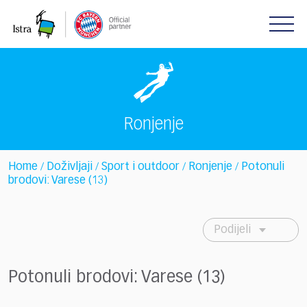
Please
note:
This
website
includes
an
accessibility
system.
Ronjenje
Home
Doživljaji
Sport i outdoor
Ronjenje
Potonuli
/
/
/
/
brodovi: Varese (13)
Podijeli
Potonuli brodovi: Varese (13)