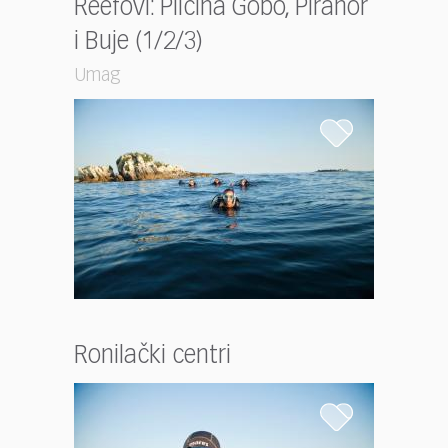
Reefovi: Plićina Gobo, Piranor
i Buje (1/2/3)
Umag
Ronilački centri