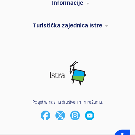
Informacije
Turistička zajednica Istre
Posjetite nas na društvenim mrežama:
Accessibility