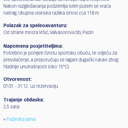
Nakon razgledavanja podzemlja istim putem se vraća
natrag. Ukupna visinska razlika iznosi cca 118 m
Polazak za speleoavanturu:
Od strane mosta Vršić, Valvasorova bb, Pazin
Napomena posjetiteljima:
Potrebno je ponijeti čvrstu sportsku obuću, te odjeću za
presvlačenje, a preporučuju se lagani dugački rukavi zbog
hladnije unutrašnjosti (oko 15°C).
Otvorenost:
01.01. - 31.12.: uz rezervaciju
Trajanje obilaska:
2,5 sata
»
Pazinska jama