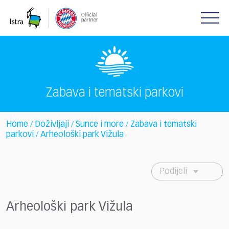
Please
note:
This
website
includes
an
accessibility
system.
Zabava i tematski parkovi
Home
Doživljaji
Sunce i more
Zabava i tematski
/
/
/
parkovi
Arheološki park Vižula
/
Podijeli
Arheološki park Vižula