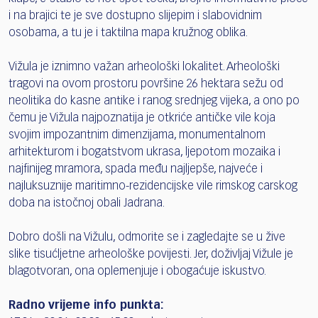
i na brajici te je sve dostupno slijepim i slabovidnim
osobama, a tu je i taktilna mapa kružnog oblika.
Vižula je iznimno važan arheološki lokalitet. Arheološki
tragovi na ovom prostoru površine 26 hektara sežu od
neolitika do kasne antike i ranog srednjeg vijeka, a ono po
čemu je Vižula najpoznatija je otkriće antičke vile koja
svojim impozantnim dimenzijama, monumentalnom
arhitekturom i bogatstvom ukrasa, ljepotom mozaika i
najfinijeg mramora, spada među najljepše, najveće i
najluksuznije maritimno-rezidencijske vile rimskog carskog
doba na istočnoj obali Jadrana.
Dobro došli na Vižulu, odmorite se i zagledajte se u žive
slike tisućljetne arheološke povijesti. Jer, doživljaj Vižule je
blagotvoran, ona oplemenjuje i obogaćuje iskustvo.
Radno vrijeme info punkta: