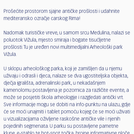
Prošećite prostorom sjajne antičke prošlosti i udahnite
mediteransko ozračje carskog Rima!
Nadomak turističke vreve, u samom srcu Medulina, nalazi se
poluotok Vižula, mjesto smiraja i bogate tisućljetne
prošlosti. Tu je uređen novi multimedijalni Arheološki park
Vižula.
U sklopu arheološkog parka, koji je zamišljen da u njemu
uživaju i odrasli i djeca, nalaze se dva ugostiteljska objekta,
dječja igrališta, adrenalinski park, u nekadašnjem
kamenolomu postavljena je pozornica za različite evente, a
može se posjetiti škola arheologije i razgledati antički vrt.
Sve informacije mogu se dobiti na info-punktu na ulazu, gdje
će se moći unajmiti i tablet pomoću kojeg će se moći uživati
u vizualizacijama oživljene raskošne antičke vile i njenih
pojedinih segmenata. U parku su postavljene pametne
klupe, e-stablo te hot-spot točka, brojne informativne ploče