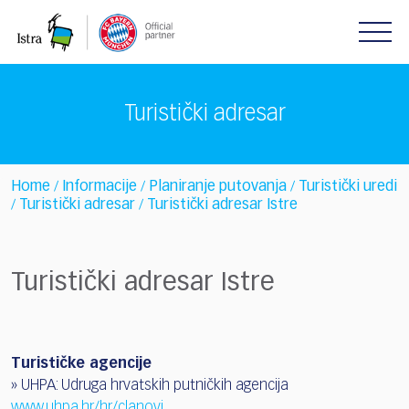
Please
note:
This
website
includes
Turistički adresar
an
accessibility
system.
Home
Informacije
Planiranje putovanja
Turistički uredi
/
/
/
Turistički adresar
Turistički adresar Istre
/
/
Turistički adresar Istre
Turističke agencije
» UHPA: Udruga hrvatskih putničkih agencija
www.uhpa.hr/hr/clanovi