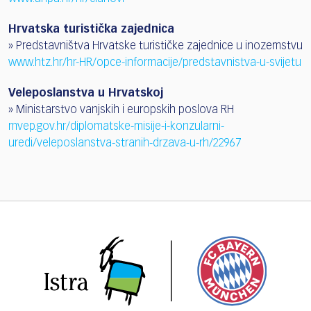
Hrvatska turistička zajednica
» Predstavništva Hrvatske turističke zajednice u inozemstvu
www.htz.hr/hr-HR/opce-informacije/predstavnistva-u-svijetu
Veleposlanstva u Hrvatskoj
» Ministarstvo vanjskih i europskih poslova RH
mvep.gov.hr/diplomatske-misije-i-konzularni-
uredi/veleposlanstva-stranih-drzava-u-rh/22967